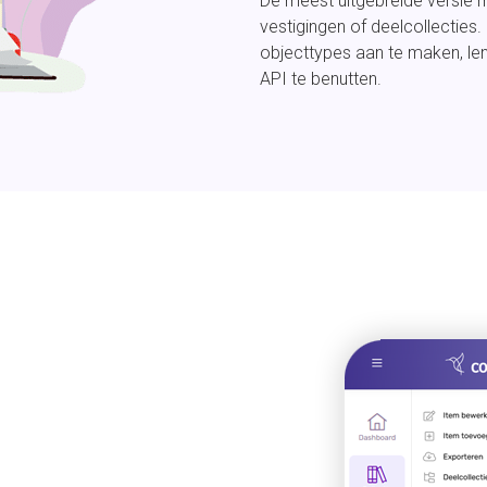
De meest uitgebreide versie
vestigingen of deelcollecties.
objecttypes aan te maken, len
API te benutten.