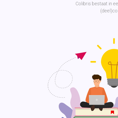
Colibris bestaat in e
(deel)col