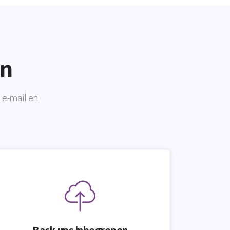
en
 e-mail en
Back-ups inbegrepen