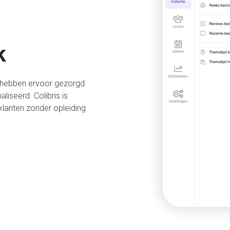
k
en hebben ervoor gezorgd
iseerd. Colibris is
klanten zonder opleiding