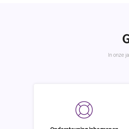
G
In onze j
Ondersteuning inbegrepen