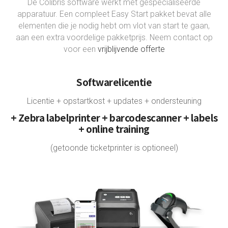
De Colibris software werkt met gespecialiseerde
apparatuur. Een compleet Easy Start pakket bevat alle
elementen die je nodig hebt om vlot van start te gaan,
aan een extra voordelige pakketprijs. Neem contact op
voor een
vrijblijvende offerte
Softwarelicentie
Licentie + opstartkost + updates + ondersteuning
+ Zebra labelprinter + barcodescanner + labels
+ online training
(getoonde ticketprinter is optioneel)