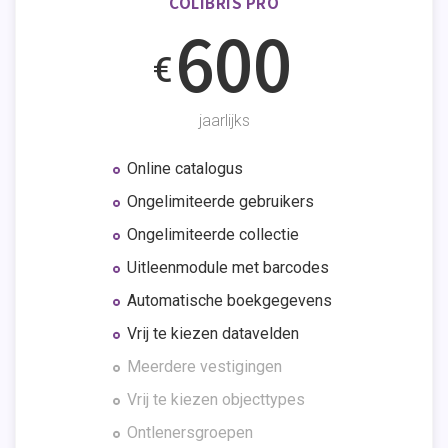
COLIBRIS PRO
600
€
jaarlijks
Online catalogus
Ongelimiteerde gebruikers
Ongelimiteerde collectie
Uitleenmodule met barcodes
Automatische boekgegevens
Vrij te kiezen datavelden
Meerdere vestigingen
Vrij te kiezen objecttypes
Ontlenersgroepen