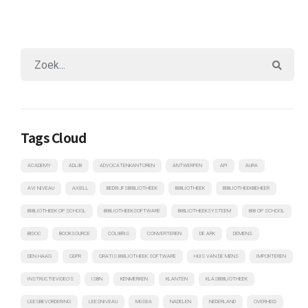
Tags Cloud
ACADEMY
ADLIB
ADVOCATENKANTOREN
ANTWERPEN
API
AURA
AVI NIVEAU
AXIELL
BEDRIJFSBIBLIOTHEEK
BIBLIOTHEEK
BIBLIOTHEEKBEHEER
BIBLIOTHEEK OP SCHOOL
BIBLIOTHEEKSOFTWARE
BIBLIOTHEEKSYSTEEM
BIB OP SCHOOL
BIDOC
BOOKSOURCE
COLIBRIS
CONVERTEREN
DE ARK
DEMENS
DEN HAAG
GDPR
GRATIS BIBLIOTHEEK SOFTWARE
HUIS VAN DE MENS
IMPORTEREN
INSTRUCTIEVIDEO'S
ISBN
KENMERKEN
KLANTEN
KLASBIBLIOTHEEK
LEESBEVORDERING
LEESNIVEAU
MUSEA
NADELEN
NEDERLAND
OVERHEID