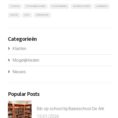
SCHOLEN
SCHOOLBIBLIOTHEEK
SO ANTWERPEN
UITLEENSYSTEEM
VOORDELEN
WILRIJK
WISE
ZORGCENTRA
Categorieën
Klanten
Mogelijkheden
Nieuws
Popular Posts
Bib op school bij Basisschool De Ark
15/01/2026