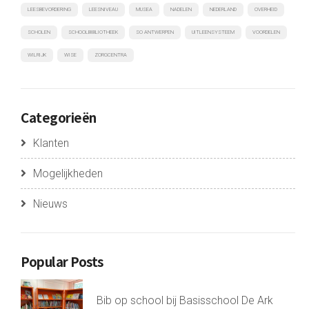
LEESBEVORDERING
LEESNIVEAU
MUSEA
NADELEN
NEDERLAND
OVERHEID
SCHOLEN
SCHOOLBIBLIOTHEEK
SO ANTWERPEN
UITLEENSYSTEEM
VOORDELEN
WILRIJK
WISE
ZORGCENTRA
Categorieën
Klanten
Mogelijkheden
Nieuws
Popular Posts
Bib op school bij Basisschool De Ark