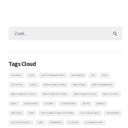
Tags Cloud
ACADEMY
ADLIB
ADVOCATENKANTOREN
ANTWERPEN
API
AURA
AVI NIVEAU
AXIELL
BEDRIJFSBIBLIOTHEEK
BIBLIOTHEEK
BIBLIOTHEEKBEHEER
BIBLIOTHEEK OP SCHOOL
BIBLIOTHEEKSOFTWARE
BIBLIOTHEEKSYSTEEM
BIB OP SCHOOL
BIDOC
BOOKSOURCE
COLIBRIS
CONVERTEREN
DE ARK
DEMENS
DEN HAAG
GDPR
GRATIS BIBLIOTHEEK SOFTWARE
HUIS VAN DE MENS
IMPORTEREN
INSTRUCTIEVIDEO'S
ISBN
KENMERKEN
KLANTEN
KLASBIBLIOTHEEK