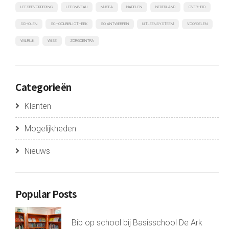
LEESBEVORDERING
LEESNIVEAU
MUSEA
NADELEN
NEDERLAND
OVERHEID
SCHOLEN
SCHOOLBIBLIOTHEEK
SO ANTWERPEN
UITLEENSYSTEEM
VOORDELEN
WILRIJK
WISE
ZORGCENTRA
Categorieën
Klanten
Mogelijkheden
Nieuws
Popular Posts
Bib op school bij Basisschool De Ark