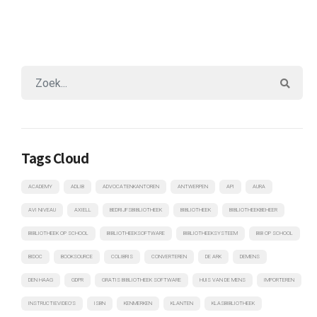
Tags Cloud
ACADEMY
ADLIB
ADVOCATENKANTOREN
ANTWERPEN
API
AURA
AVI NIVEAU
AXIELL
BEDRIJFSBIBLIOTHEEK
BIBLIOTHEEK
BIBLIOTHEEKBEHEER
BIBLIOTHEEK OP SCHOOL
BIBLIOTHEEKSOFTWARE
BIBLIOTHEEKSYSTEEM
BIB OP SCHOOL
BIDOC
BOOKSOURCE
COLIBRIS
CONVERTEREN
DE ARK
DEMENS
DEN HAAG
GDPR
GRATIS BIBLIOTHEEK SOFTWARE
HUIS VAN DE MENS
IMPORTEREN
INSTRUCTIEVIDEO'S
ISBN
KENMERKEN
KLANTEN
KLASBIBLIOTHEEK