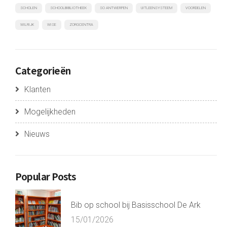
SCHOLEN
SCHOOLBIBLIOTHEEK
SO ANTWERPEN
UITLEENSYSTEEM
VOORDELEN
WILRIJK
WISE
ZORGCENTRA
Categorieën
Klanten
Mogelijkheden
Nieuws
Popular Posts
Bib op school bij Basisschool De Ark
15/01/2026