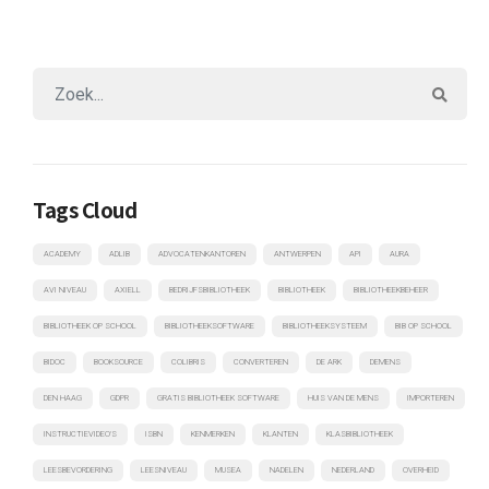
Tags Cloud
ACADEMY
ADLIB
ADVOCATENKANTOREN
ANTWERPEN
API
AURA
AVI NIVEAU
AXIELL
BEDRIJFSBIBLIOTHEEK
BIBLIOTHEEK
BIBLIOTHEEKBEHEER
BIBLIOTHEEK OP SCHOOL
BIBLIOTHEEKSOFTWARE
BIBLIOTHEEKSYSTEEM
BIB OP SCHOOL
BIDOC
BOOKSOURCE
COLIBRIS
CONVERTEREN
DE ARK
DEMENS
DEN HAAG
GDPR
GRATIS BIBLIOTHEEK SOFTWARE
HUIS VAN DE MENS
IMPORTEREN
INSTRUCTIEVIDEO'S
ISBN
KENMERKEN
KLANTEN
KLASBIBLIOTHEEK
LEESBEVORDERING
LEESNIVEAU
MUSEA
NADELEN
NEDERLAND
OVERHEID