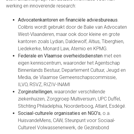
werking en innoverende research:
Advocatenkantoren en financiële adviesbureaus
.
Colibris wordt gebruikt door de Balie van Advocaten
West-Vlaanderen, maar ook door kleine en grote
kantoren zoals Lydian, Daldewolf, Altius, Tiberghien,
Liedekerke, Monard Law, Aternio en KPMG.
Federale en Vlaamse overheidsdiensten
met een
eigen kenniscentrum, waaronder het Agentschap
Binnenlands Bestuur, Departement Cultuur, Jeugd en
Media, de Vlaamse Gemeenschapscommissie,
ILVO, RSVZ, RIZIV-INAMI
Zorginstellingen
, waaronder verschillende
ziekenhuizen, Zorggroep Multiversum, UPC Duffel,
Stichting Philadelphia, Noorderboog, Atlant, Esdégé.
Sociaal-culturele organisaties en NGO’s
, o.a.
HuisvandeMens
, CAW, Steunpunt voor Sociaal-
Cultureel Volwassenenwerk, de Gezinsbond