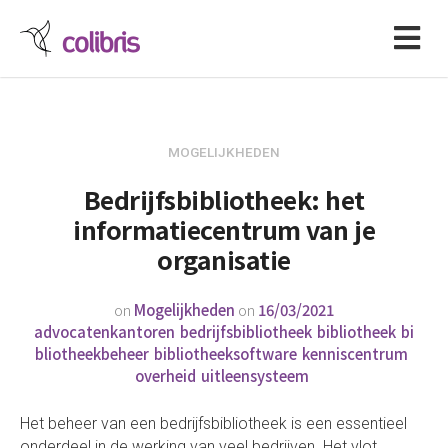
MOGELIJKHEDEN
Bedrijfsbibliotheek: het
informatiecentrum van je
organisatie
on
Mogelijkheden
on
16/03/2021
advocatenkantoren
bedrijfsbibliotheek
bibliotheek
bi
bliotheekbeheer
bibliotheeksoftware
kenniscentrum
overheid
uitleensysteem
Het beheer van een bedrijfsbibliotheek is een essentieel
onderdeel in de werking van veel bedrijven. Het vlot