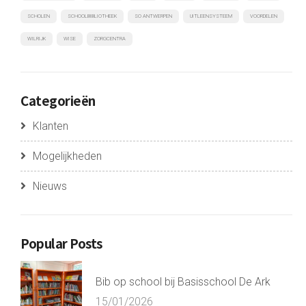
SCHOLEN
SCHOOLBIBLIOTHEEK
SO ANTWERPEN
UITLEENSYSTEEM
VOORDELEN
WILRIJK
WISE
ZORGCENTRA
Categorieën
Klanten
Mogelijkheden
Nieuws
Popular Posts
Bib op school bij Basisschool De Ark
15/01/2026