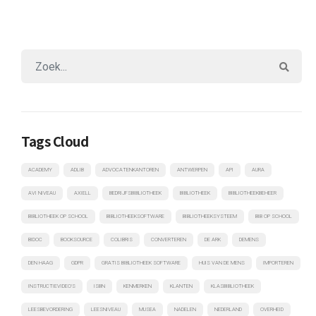
Tags Cloud
ACADEMY
ADLIB
ADVOCATENKANTOREN
ANTWERPEN
API
AURA
AVI NIVEAU
AXIELL
BEDRIJFSBIBLIOTHEEK
BIBLIOTHEEK
BIBLIOTHEEKBEHEER
BIBLIOTHEEK OP SCHOOL
BIBLIOTHEEKSOFTWARE
BIBLIOTHEEKSYSTEEM
BIB OP SCHOOL
BIDOC
BOOKSOURCE
COLIBRIS
CONVERTEREN
DE ARK
DEMENS
DEN HAAG
GDPR
GRATIS BIBLIOTHEEK SOFTWARE
HUIS VAN DE MENS
IMPORTEREN
INSTRUCTIEVIDEO'S
ISBN
KENMERKEN
KLANTEN
KLASBIBLIOTHEEK
LEESBEVORDERING
LEESNIVEAU
MUSEA
NADELEN
NEDERLAND
OVERHEID