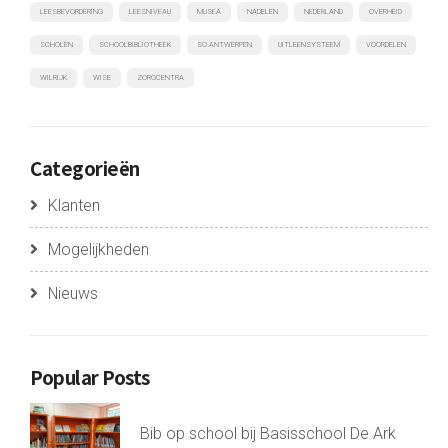
LEESBEVORDERING
LEESNIVEAU
MUSEA
NADELEN
NEDERLAND
OVERHEID
SCHOLEN
SCHOOLBIBLIOTHEEK
SO ANTWERPEN
UITLEENSYSTEEM
VOORDELEN
WILRIJK
WISE
ZORGCENTRA
Categorieën
Klanten
Mogelijkheden
Nieuws
Popular Posts
Bib op school bij Basisschool De Ark