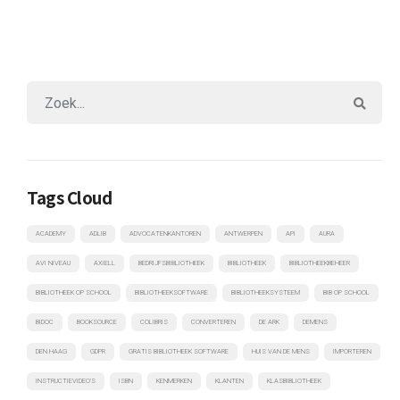
Tags Cloud
ACADEMY
ADLIB
ADVOCATENKANTOREN
ANTWERPEN
API
AURA
AVI NIVEAU
AXIELL
BEDRIJFSBIBLIOTHEEK
BIBLIOTHEEK
BIBLIOTHEEKBEHEER
BIBLIOTHEEK OP SCHOOL
BIBLIOTHEEKSOFTWARE
BIBLIOTHEEKSYSTEEM
BIB OP SCHOOL
BIDOC
BOOKSOURCE
COLIBRIS
CONVERTEREN
DE ARK
DEMENS
DEN HAAG
GDPR
GRATIS BIBLIOTHEEK SOFTWARE
HUIS VAN DE MENS
IMPORTEREN
INSTRUCTIEVIDEO'S
ISBN
KENMERKEN
KLANTEN
KLASBIBLIOTHEEK