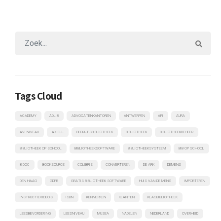
Tags Cloud
ACADEMY
ADLIB
ADVOCATENKANTOREN
ANTWERPEN
API
AURA
AVI NIVEAU
AXIELL
BEDRIJFSBIBLIOTHEEK
BIBLIOTHEEK
BIBLIOTHEEKBEHEER
BIBLIOTHEEK OP SCHOOL
BIBLIOTHEEKSOFTWARE
BIBLIOTHEEKSYSTEEM
BIB OP SCHOOL
BIDOC
BOOKSOURCE
COLIBRIS
CONVERTEREN
DE ARK
DEMENS
DEN HAAG
GDPR
GRATIS BIBLIOTHEEK SOFTWARE
HUIS VAN DE MENS
IMPORTEREN
INSTRUCTIEVIDEO'S
ISBN
KENMERKEN
KLANTEN
KLASBIBLIOTHEEK
LEESBEVORDERING
LEESNIVEAU
MUSEA
NADELEN
NEDERLAND
OVERHEID