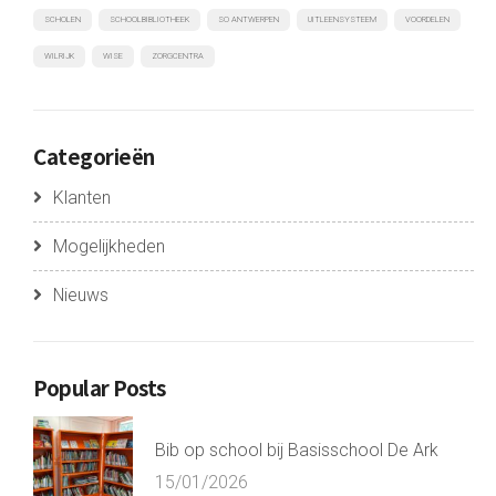
SCHOLEN
SCHOOLBIBLIOTHEEK
SO ANTWERPEN
UITLEENSYSTEEM
VOORDELEN
WILRIJK
WISE
ZORGCENTRA
Categorieën
Klanten
Mogelijkheden
Nieuws
Popular Posts
Bib op school bij Basisschool De Ark
15/01/2026