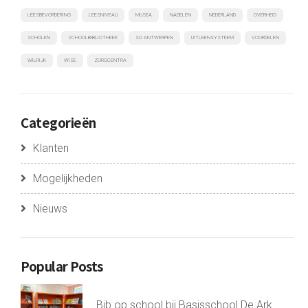
LEESBEVORDERING
LEESNIVEAU
MUSEA
NADELEN
NEDERLAND
OVERHEID
SCHOLEN
SCHOOLBIBLIOTHEEK
SO ANTWERPEN
UITLEENSYSTEEM
VOORDELEN
WILRIJK
WISE
ZORGCENTRA
Categorieën
Klanten
Mogelijkheden
Nieuws
Popular Posts
Bib op school bij Basisschool De Ark