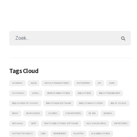
Tags Cloud
ACADEMY
ADLIB
ADVOCATENKANTOREN
ANTWERPEN
API
AURA
AVI NIVEAU
AXIELL
BEDRIJFSBIBLIOTHEEK
BIBLIOTHEEK
BIBLIOTHEEKBEHEER
BIBLIOTHEEK OP SCHOOL
BIBLIOTHEEKSOFTWARE
BIBLIOTHEEKSYSTEEM
BIB OP SCHOOL
BIDOC
BOOKSOURCE
COLIBRIS
CONVERTEREN
DE ARK
DEMENS
DEN HAAG
GDPR
GRATIS BIBLIOTHEEK SOFTWARE
HUIS VAN DE MENS
IMPORTEREN
INSTRUCTIEVIDEO'S
ISBN
KENMERKEN
KLANTEN
KLASBIBLIOTHEEK