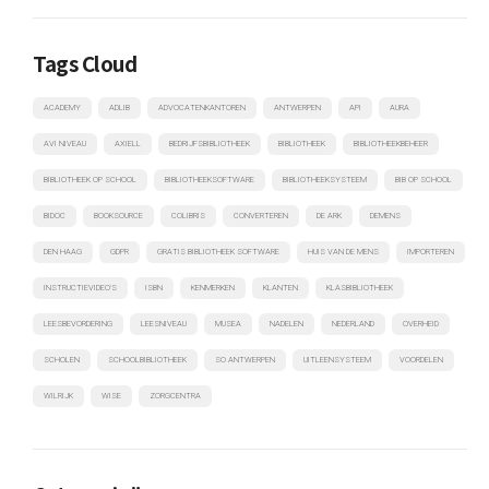
Tags Cloud
ACADEMY
ADLIB
ADVOCATENKANTOREN
ANTWERPEN
API
AURA
AVI NIVEAU
AXIELL
BEDRIJFSBIBLIOTHEEK
BIBLIOTHEEK
BIBLIOTHEEKBEHEER
BIBLIOTHEEK OP SCHOOL
BIBLIOTHEEKSOFTWARE
BIBLIOTHEEKSYSTEEM
BIB OP SCHOOL
BIDOC
BOOKSOURCE
COLIBRIS
CONVERTEREN
DE ARK
DEMENS
DEN HAAG
GDPR
GRATIS BIBLIOTHEEK SOFTWARE
HUIS VAN DE MENS
IMPORTEREN
INSTRUCTIEVIDEO'S
ISBN
KENMERKEN
KLANTEN
KLASBIBLIOTHEEK
LEESBEVORDERING
LEESNIVEAU
MUSEA
NADELEN
NEDERLAND
OVERHEID
SCHOLEN
SCHOOLBIBLIOTHEEK
SO ANTWERPEN
UITLEENSYSTEEM
VOORDELEN
WILRIJK
WISE
ZORGCENTRA